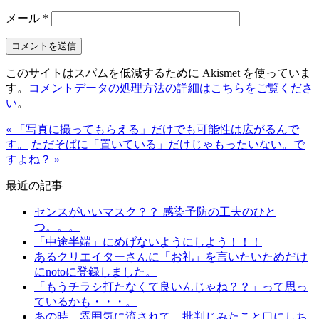
メール
*
このサイトはスパムを低減するために Akismet を使っていま
す。
コメントデータの処理方法の詳細はこちらをご覧くださ
い
。
« 「写真に撮ってもらえる」だけでも可能性は広がるんで
す。
ただそばに「置いている」だけじゃもったいない。で
すよね？ »
最近の記事
センスがいいマスク？？ 感染予防の工夫のひと
つ。。。
「中途半端」にめげないようにしよう！！！
あるクリエイターさんに「お礼」を言いたいためだけ
にnotoに登録しました。
「もうチラシ打たなくて良いんじゃね？？」って思っ
ているかも・・・。
あの時、雰囲気に流されて、批判じみたこと口にしち