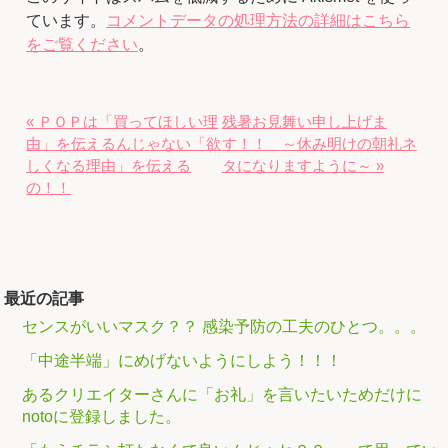
ています。
コメントデータの処理方法の詳細はこちら
をご覧ください
。
« ＰＯＰは「買ってほしい理
残暑お見舞い申し上げま
由」を伝えるんじゃない「欲
す！！ ～休み明けの朝礼ネ
しくなる理由」を伝える
タになりますように～ »
の！！
最近の記事
センスがいいマスク？？ 感染予防の工夫のひとつ。。。
「中途半端」にめげないようにしよう！！！
あるクリエイターさんに「お礼」を言いたいためだけに
notoに登録しました。