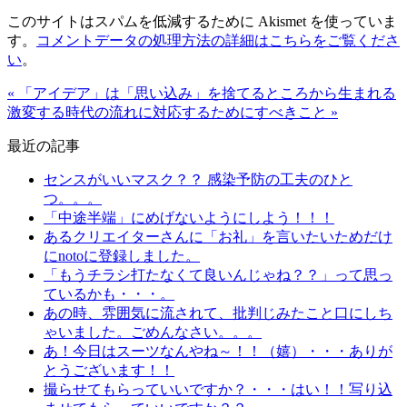
このサイトはスパムを低減するために Akismet を使っていま
す。
コメントデータの処理方法の詳細はこちらをご覧くださ
い
。
« 「アイデア」は「思い込み」を捨てるところから生まれる
激変する時代の流れに対応するためにすべきこと »
最近の記事
センスがいいマスク？？ 感染予防の工夫のひと
つ。。。
「中途半端」にめげないようにしよう！！！
あるクリエイターさんに「お礼」を言いたいためだけ
にnotoに登録しました。
「もうチラシ打たなくて良いんじゃね？？」って思っ
ているかも・・・。
あの時、雰囲気に流されて、批判じみたこと口にしち
ゃいました。ごめんなさい。。。
あ！今日はスーツなんやね～！！（嬉）・・・ありが
とうございます！！
撮らせてもらっていいですか？・・・はい！！写り込